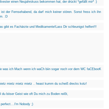
ilvester einen Neujahrskuss bekommen hat, der drückt *gefällt mir* :)
 ist der Fernsehabend, da darf mich keiner stören. Sonst fress ich ihn
hm. :D
as gibt es Fachärzte und Medikamente!Lass Dir schleunigst helfen!!!
e was ich Mach wenn ich waCh biin sogar noch vor dem WC faCEbooK
etz mietz mietz mietz .. heast kumm du scheiß drecks kotz!
l du böser Geist wie oft Du mich zu Boden reißt,
perfect....I'm Nobody ;)