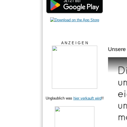
A N Z E I G E N
Unsere 
Unglaublich was
hier verkauft wird
!!