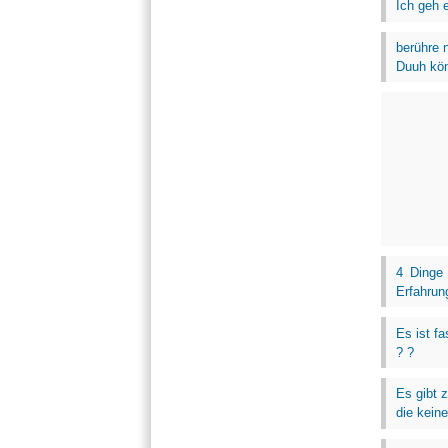
Ich geh e
berühre n
Duuh kön
4 Dinge
Erfahrun
Es ist f
? ?
Es gibt 
die kein