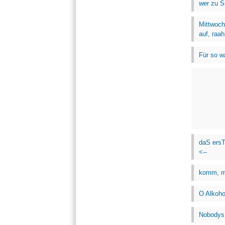
wer zu S
Mittwoch
auf, raa
Für so w
daS ersT
<--
komm, mi
O Alkoho
Nobodys 