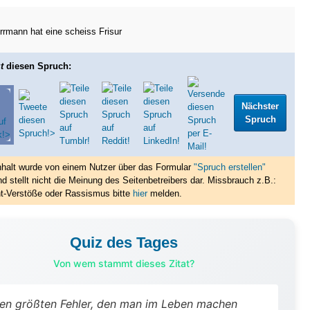
rmann hat eine scheiss Frisur
t
diesen Spruch:
Nächster
Spruch
nhalt wurde von einem Nutzer über das Formular
"Spruch erstellen"
nd stellt nicht die Meinung des Seitenbetreibers dar. Missbrauch z.B.:
t-Verstöße oder Rassismus bitte
hier
melden.
Quiz des Tages
Von wem stammt dieses Zitat?
en größten Fehler, den man im Leben machen