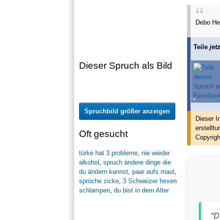
Debo Her
Teile
jetz
Dieser Spruch als Bild
Spruchbild größer anzeigen
Dieser I
erstellt
u
Oft gesucht
Copyrigh
türke hat 3 probleme
,
nie wieder
alkohol
,
spruch ändere dinge die
du ändern kannst
,
paar aufs maul
,
sprüche zicke
,
3 Schweizer hexen
schlampen
,
du bist in dem Alter
"D