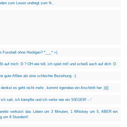
den zum Lesen undregt zum N...
 Fussball ohne Hooligan? *___* =)
t auf mich :D ? OH wie toll, ich spiel mit! und scheiß auch auf dich :D
ne gute Affäre als eine schlechte Beziehung :-)
enkst es geht nicht mehr...kommt irgendwo ein Arschtritt her ;((((
ich sah, ich kämpfte und ich verlor wie ein SIEGER! -.-'
arette verkürzt das Leben um 3 Minuten, 1 Whiskey um 5, ABER ein
ag um 8 Stunden!!