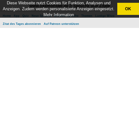
Diese Webseite nutzt Cookies für Funktion, Analysen und
www.likemonster.de // Sprüche und Zitate
Anzeigen. Zudem werden personalisierte Anzeigen eingesetzt.
OK
Mehr Information
Home
App
Quiz
Neue Sprüche
Beliebte Sprüche
Themen
Lustige Witze
Zitat des Tages abonnieren
Auf Patreon unterstützen