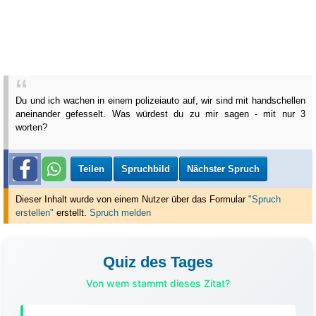
Du und ich wachen in einem polizeiauto auf, wir sind mit handschellen
aneinander gefesselt. Was würdest du zu mir sagen - mit nur 3
worten?
Teilen
Spruchbild
Nächster Spruch
Dieser Inhalt wurde von einem Nutzer über das Formular
"Spruch
erstellen"
erstellt
.
Spruch melden
Quiz des Tages
Von wem stammt dieses Zitat?