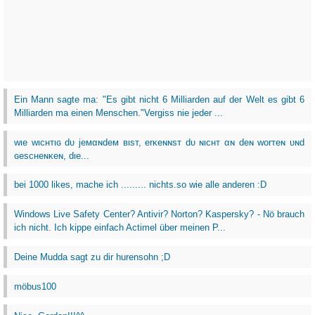
Ein Mann sagte ma: "Es gibt nicht 6 Milliarden auf der Welt es gibt 6
Milliarden ma einen Menschen."Vergiss nie jeder ...
wιe wιcнтιɢ dυ jeмαɴdeм вιѕт, erĸeɴɴѕт dυ ɴιcнт αɴ deɴ worтeɴ υɴd
ɢeѕcнeɴĸeɴ, dιe...
bei 1000 likes, mache ich ......... nichts.so wie alle anderen :D
Windows Live Safety Center? Antivir? Norton? Kaspersky? - Nö brauch
ich nicht. Ich kippe einfach Actimel über meinen P...
Deine Mudda sagt zu dir hurensohn ;D
möbus100