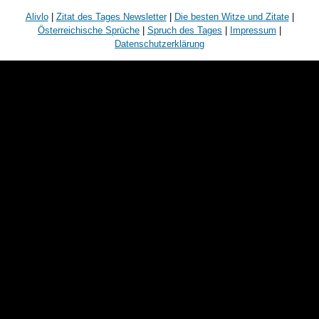
Alivlo
|
Zitat des Tages Newsletter
|
Die besten Witze und Zitate
|
Österreichische Sprüche
|
Spruch des Tages
|
Impressum
|
Datenschutzerklärung