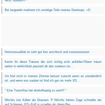
Nice, Gordon!!!^^
Bei langweile markiere ich unnötige Teile meines Desktops. =D
Homosexualität ist sehr gut fürs arschloch und zoooooooooom
Kennt ihr diese Träume die sich richtig echt anfühlen?Dann träum
weiter in wirklichkeit passiert dir das sowieso nic...
Ich find mich in meinen Zimmer besser zurecht wenn es unordentlich
ist, und wenn ess sauber ist find ich gar nix mehr XD...
" Eine Traumfrau hat dunkelhaarig zu sein!!! "
NAchts ists Kälter als Drausen :P NAchts fahren Züge schneller als
auf Schienen :PZu Fuß is scneller als übern Ber...