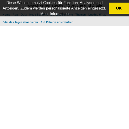
Diese Webseite nutzt Cookies für Funktion, Analysen und
www.likemonster.de // Sprüche und Zitate
Anzeigen. Zudem werden personalisierte Anzeigen eingesetzt.
OK
Mehr Information
Home
App
Quiz
Neue Sprüche
Beliebte Sprüche
Themen
Lustige Witze
Zitat des Tages abonnieren
Auf Patreon unterstützen