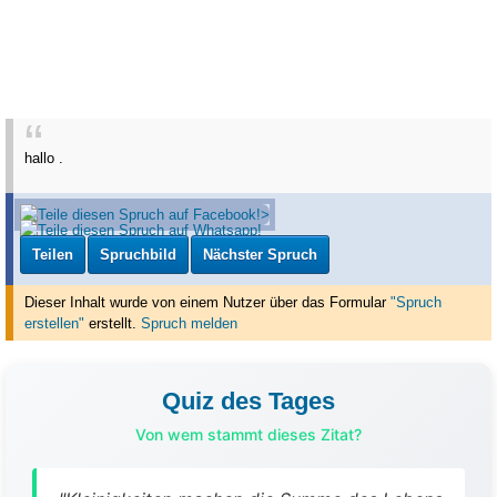
hallo .
Teilen
Spruchbild
Nächster Spruch
Dieser Inhalt wurde von einem Nutzer über das Formular
"Spruch
erstellen"
erstellt
.
Spruch melden
Quiz des Tages
Von wem stammt dieses Zitat?