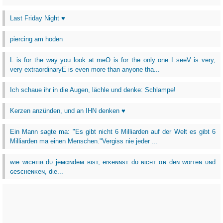
Last Friday Night ♥
piercing am hoden
L is for the way you look at meO is for the only one I seeV is very,
very extraordinaryE is even more than anyone tha...
Ich schaue ihr in die Augen, lächle und denke: Schlampe!
Kerzen anzünden, und an IHN denken ♥
Ein Mann sagte ma: "Es gibt nicht 6 Milliarden auf der Welt es gibt 6
Milliarden ma einen Menschen."Vergiss nie jeder ...
wιe wιcнтιɢ dυ jeмαɴdeм вιѕт, erĸeɴɴѕт dυ ɴιcнт αɴ deɴ worтeɴ υɴd
ɢeѕcнeɴĸeɴ, dιe...