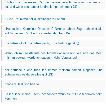
Ich find mich in meinen Zimmer besser zurecht wenn es unordentlich
ist, und wenn ess sauber ist find ich gar nix mehr XD...
" Eine Traumfrau hat dunkelhaarig zu sein!!! "
NAchts ists Kälter als Drausen :P NAchts fahren Züge schneller als
auf Schienen :PZu Fuß is scneller als übern Ber...
ma`hatma glück,ma`hatma pech,...ma`hadma gandhi;)
Wenn ich mir so Abläufe des Mondes ansehe und wie sich das Meer
mit ihm bewegt, würde ich sagen... Nein. Vergiss es!
bei sprüche suche tuhe ich immer meinem namen eingeben und
schaun was es da so alles gibt :DD
bhooa du bist soo hart :o
Ja ich liebe meine Eltern, bessonders wenn sie mit Geschenken heim
kommen