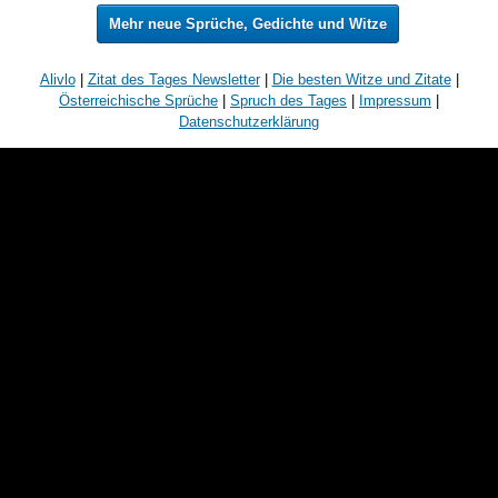
Mehr neue Sprüche, Gedichte und Witze
Alivlo
|
Zitat des Tages Newsletter
|
Die besten Witze und Zitate
|
Österreichische Sprüche
|
Spruch des Tages
|
Impressum
|
Datenschutzerklärung