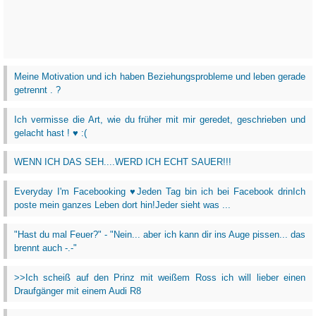
Meine Motivation und ich haben Beziehungsprobleme und leben gerade
getrennt . ?
Ich vermisse die Art, wie du früher mit mir geredet, geschrieben und
gelacht hast ! ♥ :(
WENN ICH DAS SEH....WERD ICH ECHT SAUER!!!
Everyday I'm Facebooking ♥Jeden Tag bin ich bei Facebook drinIch
poste mein ganzes Leben dort hin!Jeder sieht was ...
"Hast du mal Feuer?" - "Nein... aber ich kann dir ins Auge pissen... das
brennt auch -.-"
>>Ich scheiß auf den Prinz mit weißem Ross ich will lieber einen
Draufgänger mit einem Audi R8