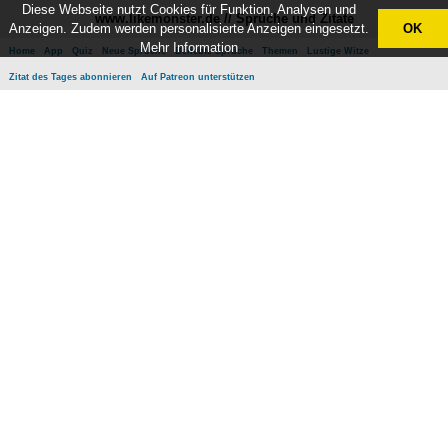
Diese Webseite nutzt Cookies für Funktion, Analysen und
www.likemonster.de // Sprüche und Zitate
Anzeigen. Zudem werden personalisierte Anzeigen eingesetzt.
OK
Mehr Information
Home
App
Quiz
Neue Sprüche
Beliebte Sprüche
Themen
Lustige Witze
Zitat des Tages abonnieren
Auf Patreon unterstützen