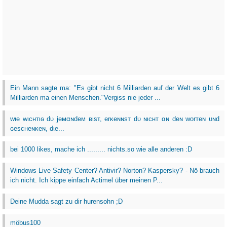
Ein Mann sagte ma: "Es gibt nicht 6 Milliarden auf der Welt es gibt 6
Milliarden ma einen Menschen."Vergiss nie jeder ...
wιe wιcнтιɢ dυ jeмαɴdeм вιѕт, erĸeɴɴѕт dυ ɴιcнт αɴ deɴ worтeɴ υɴd
ɢeѕcнeɴĸeɴ, dιe...
bei 1000 likes, mache ich ......... nichts.so wie alle anderen :D
Windows Live Safety Center? Antivir? Norton? Kaspersky? - Nö brauch
ich nicht. Ich kippe einfach Actimel über meinen P...
Deine Mudda sagt zu dir hurensohn ;D
möbus100