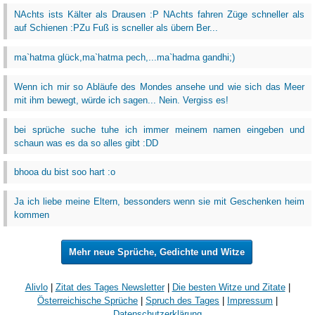
NAchts ists Kälter als Drausen :P NAchts fahren Züge schneller als
auf Schienen :PZu Fuß is scneller als übern Ber...
ma`hatma glück,ma`hatma pech,...ma`hadma gandhi;)
Wenn ich mir so Abläufe des Mondes ansehe und wie sich das Meer
mit ihm bewegt, würde ich sagen... Nein. Vergiss es!
bei sprüche suche tuhe ich immer meinem namen eingeben und
schaun was es da so alles gibt :DD
bhooa du bist soo hart :o
Ja ich liebe meine Eltern, bessonders wenn sie mit Geschenken heim
kommen
Mehr neue Sprüche, Gedichte und Witze
Alivlo
|
Zitat des Tages Newsletter
|
Die besten Witze und Zitate
|
Österreichische Sprüche
|
Spruch des Tages
|
Impressum
|
Datenschutzerklärung