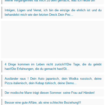
Meine Vergangenheit hat mich zu dem gemacht, was ich heute bin
Intrigen, Lügen und Verrat, ich bin die einzige die ehrlich ist und du
behandelst mich wie den letzten Dreck.Dein Pec...
4 Dinge kommen im Leben nicht zurück!!!Die Tage, die du gelebt
hast!Die Erfahrungen, die du gemacht hast!Di...
Ausländer raus ! Dein Auto japanisch, dein Wodka russisch, deine
Pizza italienisch, dein Kebap türkisch, deine Demo...
Der modische Mann trägt diesen Sommer: seine Frau auf Händen!
Besser eine gute Affäre, als eine schlechte Beziehung!!!