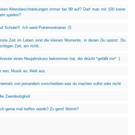
ren Altersbeschränkungen immer bei 99 auf? Darf man mit 100 keine
ehr spielen?
uf Schule!!! -Ich werd Pokémontrainer :D
nste Zeit im Leben sind die kleinen Momente, in denen Du spürst: Du
ichtigen Zeit, am richti...
ilvester einen Neujahrskuss bekommen hat, der drückt *gefällt mir* :)
r rein, Musik an, Welt aus.
 niemals von jemandem vorschreiben was du machen sollst oder nicht
die Zweideutigkeit
ich gerne mal treffen würde? Zu gern! Womit?