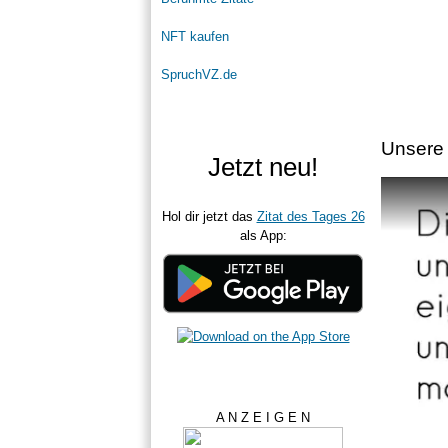
NFT kaufen
SpruchVZ.de
Unsere 
Jetzt neu!
Hol dir jetzt das
Zitat des Tages 26
als App:
A N Z E I G E N