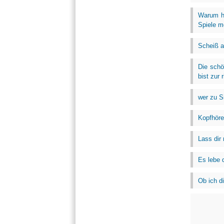
Warum hö
Spiele m
Scheiß a
Die schö
bist zur r
wer zu S
Kopfhöre
Lass dir
Es lebe 
Ob ich d