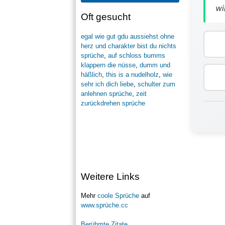
wi
Oft gesucht
egal wie gut gdu aussiehst ohne
herz und charakter bist du nichts
sprüche
,
auf schloss bumms
klappern die nüsse
,
dumm und
häßlich
,
this is a nudelholz
,
wie
sehr ich dich liebe
,
schulter zum
anlehnen sprüche
,
zeit
zurückdrehen sprüche
Weitere Links
Mehr
coole Sprüche
auf
www.sprüche.cc
Berühmte Zitate