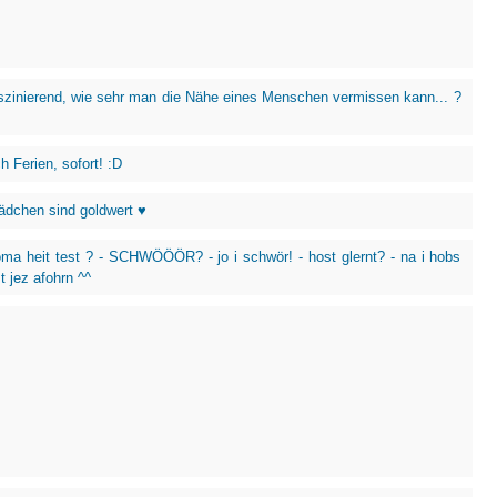
aszinierend, wie sehr man die Nähe eines Menschen vermissen kann... ?
h Ferien, sofort! :D
dchen sind goldwert ♥
oma heit test ? - SCHWÖÖÖR? - jo i schwör! - host glernt? - na i hobs
t jez afohrn ^^