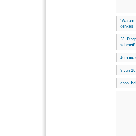
"Warum 
denke!!!"
23 Ding
schmeiß 
Jemand de
9 von 10
asoo. ho