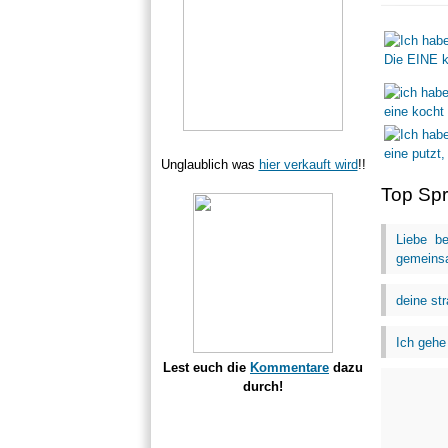
Unglaublich was
hier verkauft wird
!!
Top Sp
Liebe b
gemeinsa
deine st
Ich gehe
Lest euch die
Kommentare
dazu
durch!