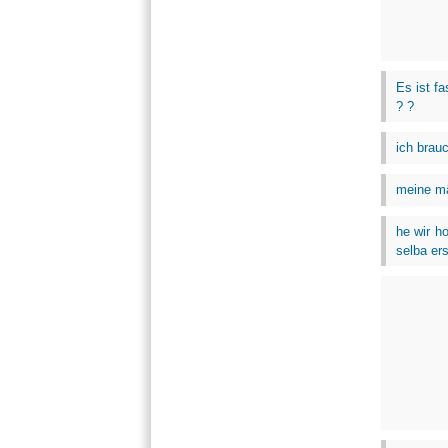
Es ist f
? ?
ich brauc
meine mä
he wir h
selba ers