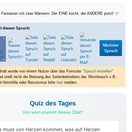
 Fantasien mit zwei Männern: Der EINE kocht, der ANDERE putzt! ツ
t
diesen Spruch:
Nächster
Spruch
nhalt wurde von einem Nutzer über das Formular
"Spruch erstellen"
nd stellt nicht die Meinung des Seitenbetreibers dar. Missbrauch z.B.:
t-Verstöße oder Rassismus bitte
hier
melden.
Quiz des Tages
Von wem stammt dieses Zitat?
s muss von Herzen kommen, was auf Herzen