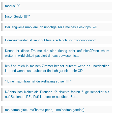
möbus100
Nice, Gordon!!!^^
Bei langweile markiere ich unnötige Teile meines Desktops. =D
Homosexualität ist sehr gut fürs arschloch und zoooooooooom
Kennt ihr diese Träume die sich richtig echt anfühlen?Dann träum
weiter in wirklichkeit passiert dir das sowieso nic...
Ich find mich in meinen Zimmer besser zurecht wenn es unordentlich
ist, und wenn ess sauber ist find ich gar nix mehr XD...
" Eine Traumfrau hat dunkelhaarig zu sein!!! "
NAchts ists Kälter als Drausen :P NAchts fahren Züge schneller als
auf Schienen :PZu Fuß is scneller als übern Ber...
ma`hatma glück,ma`hatma pech,...ma`hadma gandhi;)