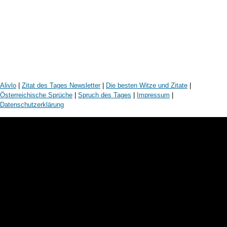
Alivlo
|
Zitat des Tages Newsletter
|
Die besten Witze und Zitate
|
Österreichische Sprüche
|
Spruch des Tages
|
Impressum
|
Datenschutzerklärung