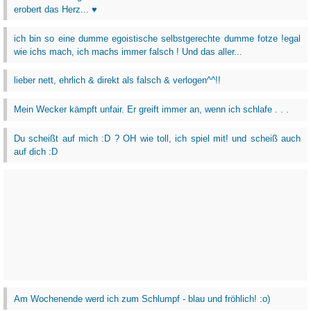
erobert das Herz... ♥
ich bin so eine dumme egoistische selbstgerechte dumme fotze !egal
wie ichs mach, ich machs immer falsch ! Und das aller...
lieber nett, ehrlich & direkt als falsch & verlogen^^!!
Mein Wecker kämpft unfair. Er greift immer an, wenn ich schlafe . . .
Du scheißt auf mich :D ? OH wie toll, ich spiel mit! und scheiß auch
auf dich :D
Am Wochenende werd ich zum Schlumpf - blau und fröhlich! :o)