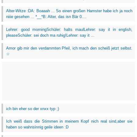
Alter-Witze :DA: Boaaah ... So einen großen Hamster habe ich ja noch
niiie gesehen ... *__*B: Alter, das isn Bär 0....
Lehrer: good morningSchüler: halts maulLehrer: say it in english,
pleaseSchüler: sei doch ma ruhig!Lehrer: say it ...
Amor gib mir den verdammten Pfeil, ich mach den scheiß jetzt selbst.
☆
ich bin eher so der xnxx typ ;)
Ich weiß dass die Stimmen in meinem Kopf nich real sind,aber sie
haben so wahnsinnig geile ideen :D