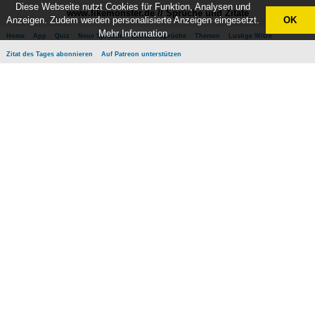
Diese Webseite nutzt Cookies für Funktion, Analysen und
www.likemonster.de // Sprüche und Zitate
Anzeigen. Zudem werden personalisierte Anzeigen eingesetzt.
OK
Mehr Information
Home
App
Quiz
Neue Sprüche
Beliebte Sprüche
Themen
Lustige Witze
Zitat des Tages abonnieren
Auf Patreon unterstützen