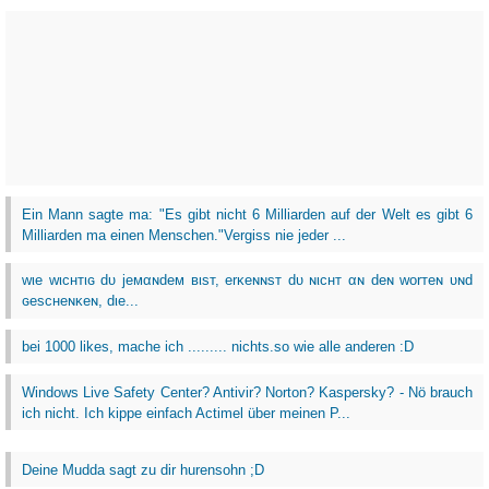
Ein Mann sagte ma: "Es gibt nicht 6 Milliarden auf der Welt es gibt 6
Milliarden ma einen Menschen."Vergiss nie jeder ...
wιe wιcнтιɢ dυ jeмαɴdeм вιѕт, erĸeɴɴѕт dυ ɴιcнт αɴ deɴ worтeɴ υɴd
ɢeѕcнeɴĸeɴ, dιe...
bei 1000 likes, mache ich ......... nichts.so wie alle anderen :D
Windows Live Safety Center? Antivir? Norton? Kaspersky? - Nö brauch
ich nicht. Ich kippe einfach Actimel über meinen P...
Deine Mudda sagt zu dir hurensohn ;D