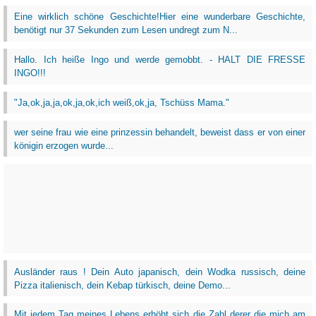
Eine wirklich schöne Geschichte!Hier eine wunderbare Geschichte,
benötigt nur 37 Sekunden zum Lesen undregt zum N...
Hallo. Ich heiße Ingo und werde gemobbt. - HALT DIE FRESSE
INGO!!!
"Ja,ok,ja,ja,ok,ja,ok,ich weiß,ok,ja, Tschüss Mama."
wer seine frau wie eine prinzessin behandelt, beweist dass er von einer
königin erzogen wurde...
Ausländer raus ! Dein Auto japanisch, dein Wodka russisch, deine
Pizza italienisch, dein Kebap türkisch, deine Demo...
Mit jedem Tag meines Lebens erhöht sich die Zahl derer die mich am