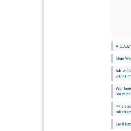
A.C.A.B
Mein Weck
Ich weiß
wahnsinn
Wer hint
um mich 
>>Ich sc
mit eine
Lach kap