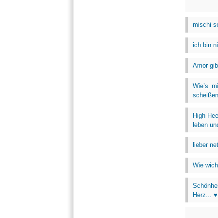
mischi s
ich bin n
Amor gib
Wie’s m
scheißen,
High Hee
leben un
lieber ne
Wie wicht
Schönhei
Herz... ♥