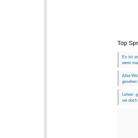
Top Sp
Es ist a
wenn man
Alter-Wi
gesehen .
Lehrer: 
sei doch 