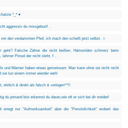
chatzie *_* ♥
icht aggressiv du missgeburt! ..
 mir den verdammten Pfeil, ich mach den scheiß jetzt selbst. ☆
ir geht? Falsche Zähne die nicht beißen, Hämorriden schmerz beim
 lahmer Pinsel der nicht steht, f...
ls und Männer haben etwas gemeinsam: Man kann ohne sie nicht nicht
d sie tun einem immer wierder weh!
tt, ehrlich & direkt als falsch & verlogen^^!!
ig du jemand bist erkennst du daran,wie oft er sich bei dir meldet!
t erregt nur "Aufmerksamkeit" aber die "Persönlichkeit" erobert das