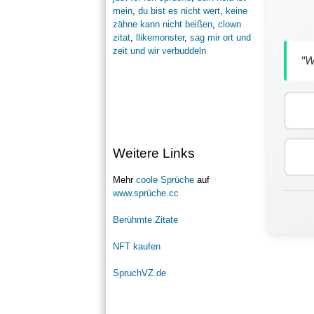
mein
,
du bist es nicht wert
,
keine
zähne kann nicht beißen
,
clown
zitat
,
llikemonster
,
sag mir ort und
zeit und wir verbuddeln
"W
Weitere Links
Mehr
coole Sprüche
auf
www.sprüche.cc
Berühmte Zitate
NFT kaufen
SpruchVZ.de