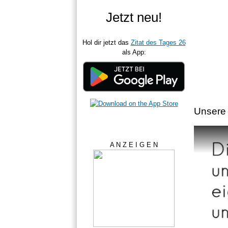
Jetzt neu!
Hol dir jetzt das
Zitat des Tages 26
als App:
Unsere 
A N Z E I G E N