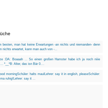
rüche
m besten, man hat keine Erwartungen -an nichts und niemanden- denn
 nichts erwartet, kann man auch von -...
tze :DA: Boaaah ... So einen großen Hamster habe ich ja noch niiie
.. *__*B: Alter, das isn Bär 0....
good morningSchüler: halts maulLehrer: say it in english, pleaseSchüler:
ma ruhig!Lehrer: say it ...