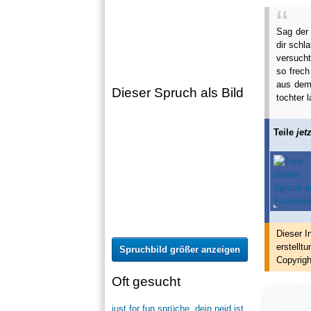
Sag der 
dir schl
versucht
so frech
aus dem 
Dieser Spruch als Bild
tochter 
Teile
jetz
Dieser I
erstellt
u
Spruchbild größer anzeigen
Copyrigh
Oft gesucht
just for fun sprüche
,
dein neid ist