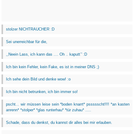
stolzer NICHTRAUCHER :D
Sei unerreichbar für die,
,,Neein Lass, ich kann das .... Oh .. kaputt´' :D
Ich bin kein Fehler, kein Fake, es ist in meiner DNS ;)
Ich sehe dein Bild und denke wow! :o
Ich bin nicht betrunken, ich bin immer so!
pscht... wir müssen leise sein *boden knarrt* pssssscht!!!! *an kasten
anrenn* *stolper* *glas runterhau* *tür zuhau* .....
Schade, dass du denkst, du kannst dir alles bei mir erlauben.