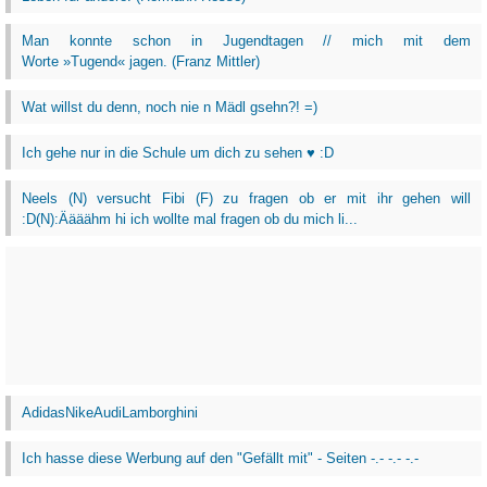
Man konnte schon in Jugendtagen // mich mit dem
Worte »Tugend« jagen. (Franz Mittler)
Wat willst du denn, noch nie n Mädl gsehn?! =)
Ich gehe nur in die Schule um dich zu sehen ♥ :D
Neels (N) versucht Fibi (F) zu fragen ob er mit ihr gehen will
:D(N):Äääähm hi ich wollte mal fragen ob du mich li...
AdidasNikeAudiLamborghini
Ich hasse diese Werbung auf den "Gefällt mit" - Seiten -.- -.- -.-