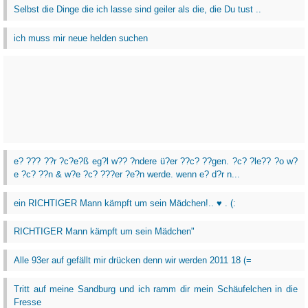
Selbst die Dinge die ich lasse sind geiler als die, die Du tust ..
ich muss mir neue helden suchen
e? ??? ??r ?c?e?ß eg?l w?? ?ndere ü?er ??c? ??gen. ?c? ?le?? ?o w?
e ?c? ??n & w?e ?c? ???er ?e?n werde. wenn e? d?r n...
ein RICHTIGER Mann kämpft um sein Mädchen!.. ♥ . (:
RICHTIGER Mann kämpft um sein Mädchen"
Alle 93er auf gefällt mir drücken denn wir werden 2011 18 (=
Tritt auf meine Sandburg und ich ramm dir mein Schäufelchen in die
Fresse