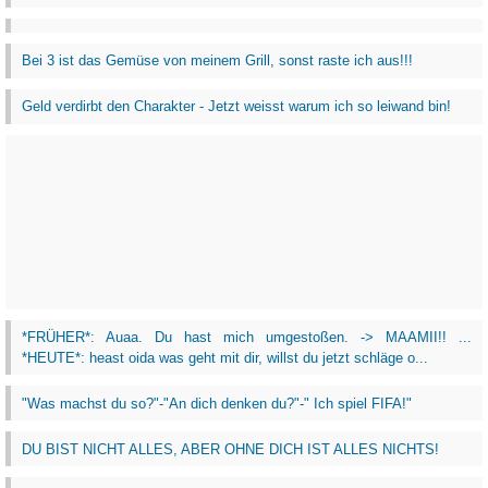
Bei 3 ist das Gemüse von meinem Grill, sonst raste ich aus!!!
Geld verdirbt den Charakter - Jetzt weisst warum ich so leiwand bin!
*FRÜHER*: Auaa. Du hast mich umgestoßen. -> MAAMII!! ...
*HEUTE*: heast oida was geht mit dir, willst du jetzt schläge o...
"Was machst du so?"-"An dich denken du?"-" Ich spiel FIFA!"
DU BIST NICHT ALLES, ABER OHNE DICH IST ALLES NICHTS!