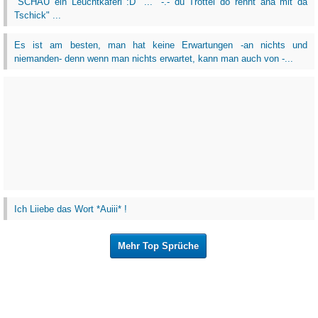
"SCHAU ein Leuchtkäferl :D" ... "-.- du Trottel do rennt ana mit da
Tschick" ...
Es ist am besten, man hat keine Erwartungen -an nichts und
niemanden- denn wenn man nichts erwartet, kann man auch von -...
Ich Liiebe das Wort *Auiii* !
Mehr Top Sprüche