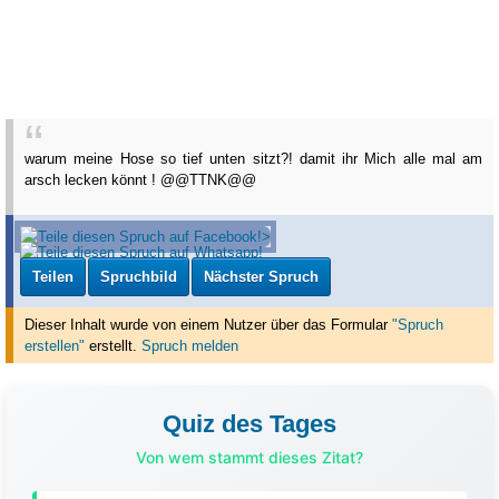
warum meine Hose so tief unten sitzt?! damit ihr Mich alle mal am
arsch lecken könnt ! @@TTNK@@
Teilen
Spruchbild
Nächster Spruch
Dieser Inhalt wurde von einem Nutzer über das Formular
"Spruch
erstellen"
erstellt
.
Spruch melden
Quiz des Tages
Von wem stammt dieses Zitat?