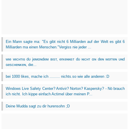
Ein Mann sagte ma: "Es gibt nicht 6 Milliarden auf der Welt es gibt 6
Milliarden ma einen Menschen."Vergiss nie jeder ...
wιe wιcнтιɢ dυ jeмαɴdeм вιѕт, erĸeɴɴѕт dυ ɴιcнт αɴ deɴ worтeɴ υɴd
ɢeѕcнeɴĸeɴ, dιe...
bei 1000 likes, mache ich ......... nichts.so wie alle anderen :D
Windows Live Safety Center? Antivir? Norton? Kaspersky? - Nö brauch
ich nicht. Ich kippe einfach Actimel über meinen P...
Deine Mudda sagt zu dir hurensohn ;D