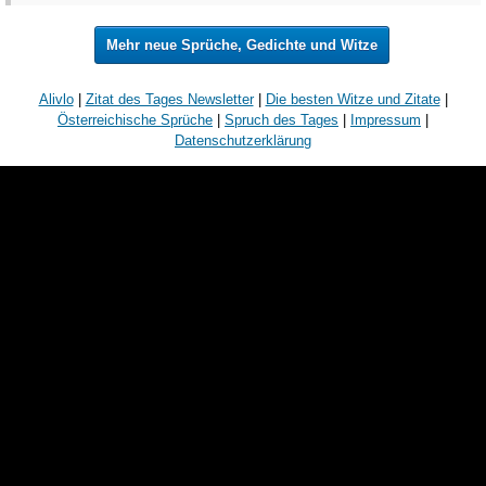
Mehr neue Sprüche, Gedichte und Witze
Alivlo
|
Zitat des Tages Newsletter
|
Die besten Witze und Zitate
|
Österreichische Sprüche
|
Spruch des Tages
|
Impressum
|
Datenschutzerklärung