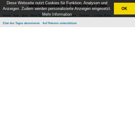
Diese Webseite nutzt Cookies für Funktion, Analysen und
www.likemonster.de // Sprüche und Zitate
Anzeigen. Zudem werden personalisierte Anzeigen eingesetzt.
OK
Mehr Information
Home
App
Quiz
Neue Sprüche
Beliebte Sprüche
Themen
Lustige Witze
Zitat des Tages abonnieren
Auf Patreon unterstützen