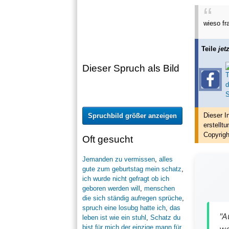
wieso fr
Teile
jetz
Dieser Spruch als Bild
Dieser I
Spruchbild größer anzeigen
erstellt
u
Copyrigh
Oft gesucht
Jemanden zu vermissen
,
alles
gute zum geburtstag mein schatz
,
ich wurde nicht gefragt ob ich
geboren werden will
,
menschen
die sich ständig aufregen sprüche
,
spruch eine losubg hatte ich
,
das
"A
leben ist wie ein stuhl
,
Schatz du
bist für mich der einzige mann für
we