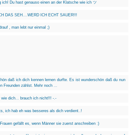
 ich! Du hast genauso einen an der Klatsche wie ich ツ
H DAS SEH....WERD ICH ECHT SAUER!!!
rauf , man lebt nur einmal ;)
chön daß ich dich kennen lernen durfte. Es ist wunderschön daß du nun
n Freunden zählst. Mehr noch ...
wie dich... brauch ich nicht!!! -.-
ts, ich hab eh was besseres als dich verdient..!
 Frauen gefällt es, wenn Männer sie zuerst anschreiben :)