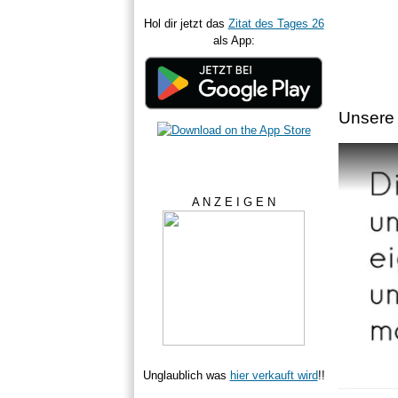
Hol dir jetzt das
Zitat des Tages 26
als App:
Unsere 
A N Z E I G E N
Unglaublich was
hier verkauft wird
!!