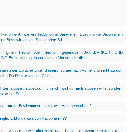
Nike ohne Air,wie ein Teddy ohne Bär,wie ein Dusch ohne Das,wie ein
hne Bass,wie ein ein Sonne ohne Sti...
ein guten freund oder freundin gegenüber DANKBARKEIT UND
G Es ist wichtig das du diesen Mensch der dir...
nigen zwei Sprüche unter diesem...schau nach vorne und nicht zurück
ndest Du Dein wirkliches Glück.....
ritten stupser, stupst du mich nicht weil du mich stupsen willst sondern
ex willst :D
gsstatus: "Beziehungsunfähig, weil Herz gebrochen!"
Single. Gibt's da was von Ratiopharm ??
 ist : wenn man will, aber nicht kann. frigide ist : wenn man kann, aber