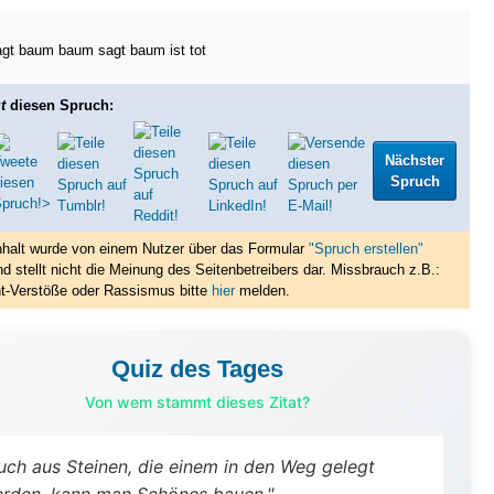
agt baum baum sagt baum ist tot
t
diesen Spruch:
Nächster
Spruch
nhalt wurde von einem Nutzer über das Formular
"Spruch erstellen"
nd stellt nicht die Meinung des Seitenbetreibers dar. Missbrauch z.B.:
t-Verstöße oder Rassismus bitte
hier
melden.
Quiz des Tages
Von wem stammt dieses Zitat?
uch aus Steinen, die einem in den Weg gelegt
rden, kann man Schönes bauen."