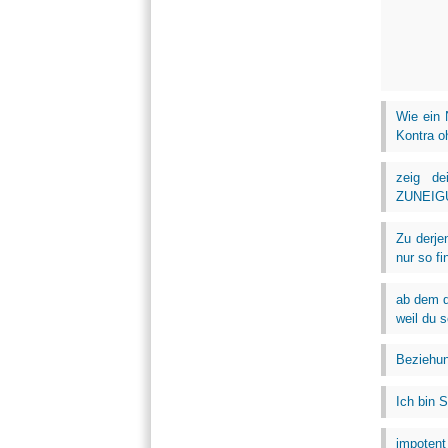
Wie ein 
Kontra o
zeig d
ZUNEIGUN
Zu derje
nur so fi
ab dem d
weil du s
Beziehun
Ich bin 
impotent