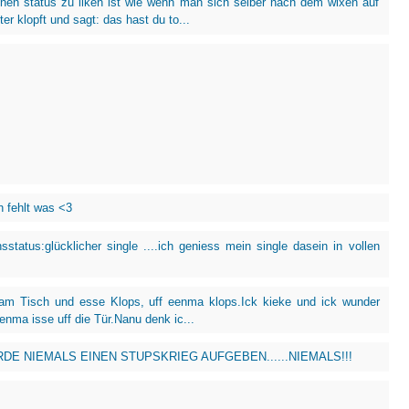
nen status zu liken ist wie wenn man sich selber nach dem wixen auf
ter klopft und sagt: das hast du to...
h fehlt was <3
sstatus:glücklicher single ....ich geniess mein single dasein in vollen
 am Tisch und esse Klops, uff eenma klops.Ick kieke und ick wunder
eenma isse uff die Tür.Nanu denk ic...
DE NIEMALS EINEN STUPSKRIEG AUFGEBEN......NIEMALS!!!