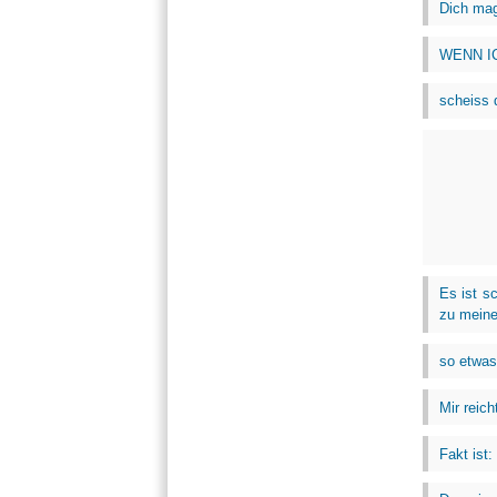
Dich mag
WENN IC
scheiss d
Es ist s
zu meine
so etwas 
Mir reich
Fakt ist: