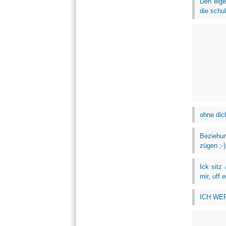
Den eige
die schul
ohne dic
Beziehun
zügen ;-)
Ick sitz
mir, uff 
ICH WER