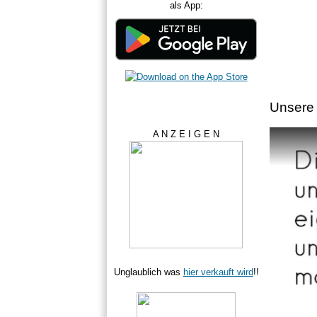
als App:
Unsere 
A N Z E I G E N
Unglaublich was
hier verkauft wird
!!