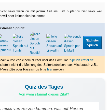
nicht sexy wenn du mit jedem Kerl ins Bett hüpfst,du bist sexy weil
ch will,aber keiner dich bekommt
t
diesen Spruch:
Nächster
Spruch
nhalt wurde von einem Nutzer über das Formular
"Spruch erstellen"
nd stellt nicht die Meinung des Seitenbetreibers dar. Missbrauch z.B.:
t-Verstöße oder Rassismus bitte
hier
melden.
Quiz des Tages
Von wem stammt dieses Zitat?
s muss von Herzen kommen, was auf Herzen