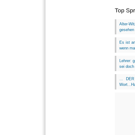
Top Sp
Alter-Wi
gesehen .
Es ist a
wenn man
Lehrer: 
sei doch 
... DER
Wort...Ha