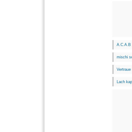
A.C.A.B
mischi s
Vertraue 
Lach kap