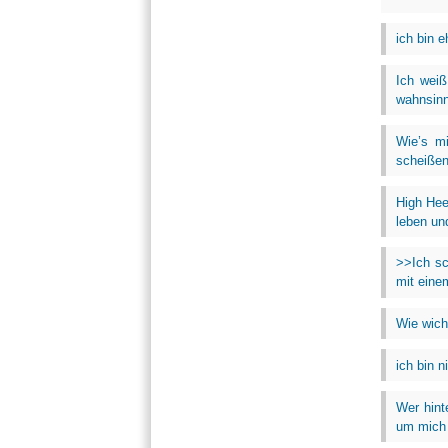
ich bin e
Ich weiß
wahnsinn
Wie’s m
scheißen,
High Hee
leben un
>>Ich sc
mit eine
Wie wicht
ich bin n
Wer hint
um mich 