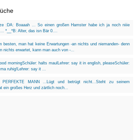
rüche
tze :DA: Boaaah ... So einen großen Hamster habe ich ja noch niiie
.. *__*B: Alter, das isn Bär 0....
m besten, man hat keine Erwartungen -an nichts und niemanden- denn
 nichts erwartet, kann man auch von -...
good morningSchüler: halts maulLehrer: say it in english, pleaseSchüler:
ma ruhig!Lehrer: say it ...
 PERFEKTE MANN ...Lügt und betrügt nicht...Steht zu seinem
t ein großes Herz und zärtlich noch...