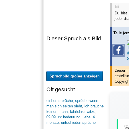
Du bist 
jeder di
Teile
jetz
Dieser Spruch als Bild
Dieser I
erstellt
u
Spruchbild größer anzeigen
Copyrigh
Oft gesucht
einhorn sprüche
,
sprüche wenn
man sich selten sieht
,
ich brauche
keinen mann
,
fahrlehrer witze
,
09:09 uhr bedeutung
,
liebe, 4
monate
,
entschieden sprüche
"E