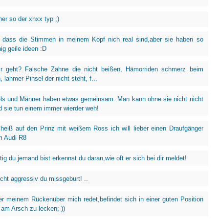
her so der xnxx typ ;)
 dass die Stimmen in meinem Kopf nich real sind,aber sie haben so
ig geile ideen :D
ir geht? Falsche Zähne die nicht beißen, Hämorriden schmerz beim
 lahmer Pinsel der nicht steht, f...
ls und Männer haben etwas gemeinsam: Man kann ohne sie nicht nicht
d sie tun einem immer wierder weh!
heiß auf den Prinz mit weißem Ross ich will lieber einen Draufgänger
m Audi R8
ig du jemand bist erkennst du daran,wie oft er sich bei dir meldet!
icht aggressiv du missgeburt! ..
er meinem Rückenüber mich redet,befindet sich in einer guten Position
am Arsch zu lecken;-))