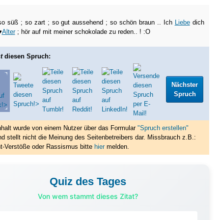
so süß ; so zart ; so gut aussehend ; so schön braun .. Ich
Liebe
dich
♥
Alter
; hör auf mit meiner schokolade zu reden.. ! :O
t
diesen Spruch:
Nächster
Spruch
nhalt wurde von einem Nutzer über das Formular
"Spruch erstellen"
nd stellt nicht die Meinung des Seitenbetreibers dar. Missbrauch z.B.:
t-Verstöße oder Rassismus bitte
hier
melden.
Quiz des Tages
Von wem stammt dieses Zitat?