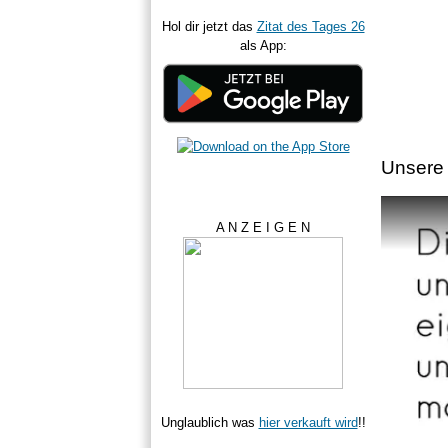
Hol dir jetzt das
Zitat des Tages 26
als App:
Unsere 
A N Z E I G E N
Unglaublich was
hier verkauft wird
!!