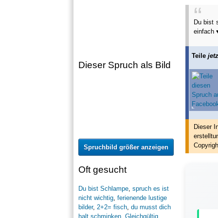
Du bist 
einfach 
Teile
jetz
Dieser Spruch als Bild
Dieser I
erstellt
u
Copyrigh
Spruchbild größer anzeigen
Oft gesucht
Du bist Schlampe
,
spruch es ist
nicht wichtig
,
ferienende lustige
bilder
,
2+2= fisch
,
du musst dich
halt schminken
,
Gleichgültig