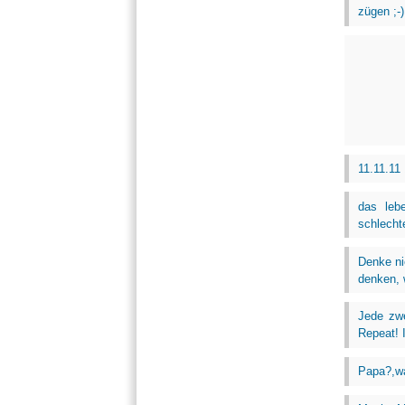
zügen ;-)
11.11.11 
das leb
schlecht
Denke ni
denken, 
Jede zwe
Repeat! I
Papa?,wa