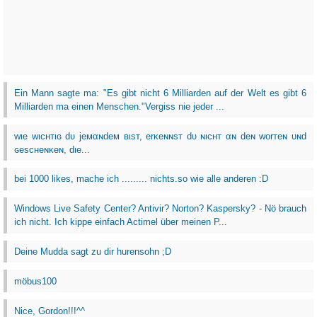
Ein Mann sagte ma: "Es gibt nicht 6 Milliarden auf der Welt es gibt 6
Milliarden ma einen Menschen."Vergiss nie jeder ...
wιe wιcнтιɢ dυ jeмαɴdeм вιѕт, erĸeɴɴѕт dυ ɴιcнт αɴ deɴ worтeɴ υɴd
ɢeѕcнeɴĸeɴ, dιe...
bei 1000 likes, mache ich ......... nichts.so wie alle anderen :D
Windows Live Safety Center? Antivir? Norton? Kaspersky? - Nö brauch
ich nicht. Ich kippe einfach Actimel über meinen P...
Deine Mudda sagt zu dir hurensohn ;D
möbus100
Nice, Gordon!!!^^