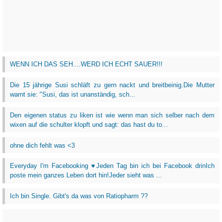
WENN ICH DAS SEH....WERD ICH ECHT SAUER!!!
Die 15 jährige Susi schläft zu gern nackt und breitbeinig.Die Mutter
warnt sie: "Susi, das ist unanständig, sch...
Den eigenen status zu liken ist wie wenn man sich selber nach dem
wixen auf die schulter klopft und sagt: das hast du to...
ohne dich fehlt was <3
Everyday I'm Facebooking ♥Jeden Tag bin ich bei Facebook drinIch
poste mein ganzes Leben dort hin!Jeder sieht was ...
Ich bin Single. Gibt's da was von Ratiopharm ??