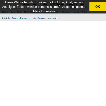
Diese Webseite nutzt Cookies für Funktion, Analysen und
www.likemonster.de // Sprüche und Zitate
Anzeigen. Zudem werden personalisierte Anzeigen eingesetzt.
OK
Mehr Information
Home
App
Quiz
Neue Sprüche
Beliebte Sprüche
Themen
Lustige Witze
Zitat des Tages abonnieren
Auf Patreon unterstützen