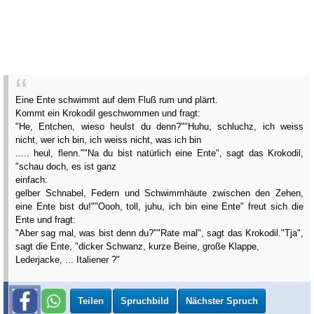
Eine Ente schwimmt auf dem Fluß rum und plärrt.
Kommt ein Krokodil geschwommen und fragt:
"He, Entchen, wieso heulst du denn?"
"Huhu, schluchz, ich weiss
nicht, wer ich bin, ich weiss nicht, was ich bin
..... heul, flenn."
"Na du bist natürlich eine Ente", sagt das Krokodil,
"schau doch, es ist ganz
einfach:
gelber Schnabel, Federn und Schwimmhäute zwischen den Zehen,
eine Ente bist du!"
"Oooh, toll, juhu, ich bin eine Ente" freut sich die
Ente und fragt:
"Aber sag mal, was bist denn du?"
"Rate mal", sagt das Krokodil.
"Tja",
sagt die Ente, "dicker Schwanz, kurze Beine, große Klappe,
Lederjacke, ... Italiener ?"
Teilen
Spruchbild
Nächster Spruch