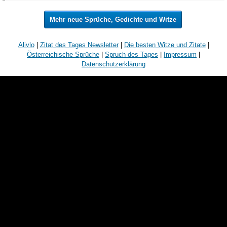
Mehr neue Sprüche, Gedichte und Witze
Alivlo
|
Zitat des Tages Newsletter
|
Die besten Witze und Zitate
|
Österreichische Sprüche
|
Spruch des Tages
|
Impressum
|
Datenschutzerklärung