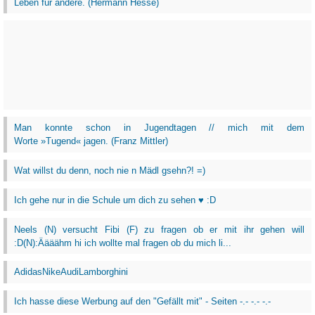
Leben für andere. (Hermann Hesse)
Man konnte schon in Jugendtagen // mich mit dem
Worte »Tugend« jagen. (Franz Mittler)
Wat willst du denn, noch nie n Mädl gsehn?! =)
Ich gehe nur in die Schule um dich zu sehen ♥ :D
Neels (N) versucht Fibi (F) zu fragen ob er mit ihr gehen will
:D(N):Äääähm hi ich wollte mal fragen ob du mich li...
AdidasNikeAudiLamborghini
Ich hasse diese Werbung auf den "Gefällt mit" - Seiten -.- -.- -.-