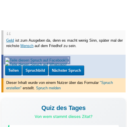
Geld
ist zum Ausgeben da, denn es macht wenig Sinn, später mal der
reichste
Mensch
auf dem Friedhof zu sein.
Teilen
Spruchbild
Nächster Spruch
Dieser Inhalt wurde von einem Nutzer über das Formular
"Spruch
erstellen"
erstellt
.
Spruch melden
Quiz des Tages
Von wem stammt dieses Zitat?