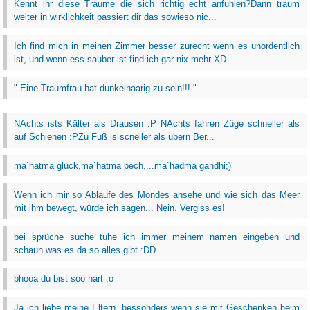
Kennt ihr diese Träume die sich richtig echt anfühlen?Dann träum
weiter in wirklichkeit passiert dir das sowieso nic...
Ich find mich in meinen Zimmer besser zurecht wenn es unordentlich
ist, und wenn ess sauber ist find ich gar nix mehr XD...
" Eine Traumfrau hat dunkelhaarig zu sein!!! "
NAchts ists Kälter als Drausen :P NAchts fahren Züge schneller als
auf Schienen :PZu Fuß is scneller als übern Ber...
ma`hatma glück,ma`hatma pech,...ma`hadma gandhi;)
Wenn ich mir so Abläufe des Mondes ansehe und wie sich das Meer
mit ihm bewegt, würde ich sagen... Nein. Vergiss es!
bei sprüche suche tuhe ich immer meinem namen eingeben und
schaun was es da so alles gibt :DD
bhooa du bist soo hart :o
Ja ich liebe meine Eltern, bessonders wenn sie mit Geschenken heim