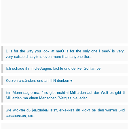
L is for the way you look at meO is for the only one I seeV is very,
very extraordinaryE is even more than anyone tha...
Ich schaue ihr in die Augen, lächle und denke: Schlampe!
Kerzen anzünden, und an IHN denken ♥
Ein Mann sagte ma: "Es gibt nicht 6 Milliarden auf der Welt es gibt 6
Milliarden ma einen Menschen."Vergiss nie jeder ...
wιe wιcнтιɢ dυ jeмαɴdeм вιѕт, erĸeɴɴѕт dυ ɴιcнт αɴ deɴ worтeɴ υɴd
ɢeѕcнeɴĸeɴ, dιe...