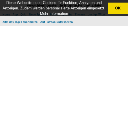
Diese Webseite nutzt Cookies für Funktion, Analysen und
www.likemonster.de // Sprüche und Zitate
Anzeigen. Zudem werden personalisierte Anzeigen eingesetzt.
OK
Mehr Information
Home
App
Quiz
Neue Sprüche
Beliebte Sprüche
Themen
Lustige Witze
Zitat des Tages abonnieren
Auf Patreon unterstützen