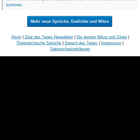
kommen
Mehr neue Sprüche, Gedichte und Witze
Alivlo
|
Zitat des Tages Newsletter
|
Die besten Witze und Zitate
|
Österreichische Sprüche
|
Spruch des Tages
|
Impressum
|
Datenschutzerklärung