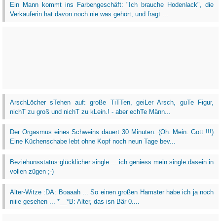
Ein Mann kommt ins Farbengeschäft: "Ich brauche Hodenlack", die
Verkäuferin hat davon noch nie was gehört, und fragt ...
ArschLöcher sTehen auf: große TiTTen, geiLer Arsch, guTe Figur,
nichT zu groß und nichT zu kLein.! - aber echTe Männ...
Der Orgasmus eines Schweins dauert 30 Minuten. (Oh. Mein. Gott !!!)
Eine Küchenschabe lebt ohne Kopf noch neun Tage bev...
Beziehunsstatus:glücklicher single ....ich geniess mein single dasein in
vollen zügen ;-)
Alter-Witze :DA: Boaaah ... So einen großen Hamster habe ich ja noch
niiie gesehen ... *__*B: Alter, das isn Bär 0....