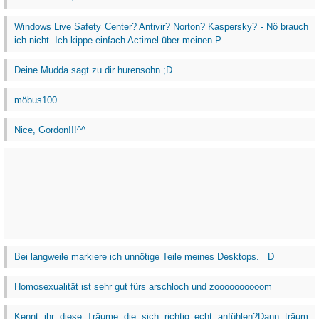
Windows Live Safety Center? Antivir? Norton? Kaspersky? - Nö brauch
ich nicht. Ich kippe einfach Actimel über meinen P...
Deine Mudda sagt zu dir hurensohn ;D
möbus100
Nice, Gordon!!!^^
Bei langweile markiere ich unnötige Teile meines Desktops. =D
Homosexualität ist sehr gut fürs arschloch und zoooooooooom
Kennt ihr diese Träume die sich richtig echt anfühlen?Dann träum