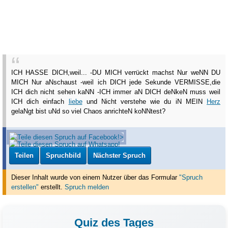
ICH HASSE DICH,weil... -DU MICH verrückt machst Nur weNN DU
MICH Nur aNschaust -weil ich DICH jede Sekunde VERMISSE,die
ICH dich nicht sehen kaNN -ICH immer aN DICH deNkeN muss weil
ICH dich einfach
liebe
und Nicht verstehe wie du iN MEIN
Herz
gelaNgt bist uNd so viel Chaos anrichteN koNNtest?
Teilen
Spruchbild
Nächster Spruch
Dieser Inhalt wurde von einem Nutzer über das Formular
"Spruch
erstellen"
erstellt
.
Spruch melden
Quiz des Tages