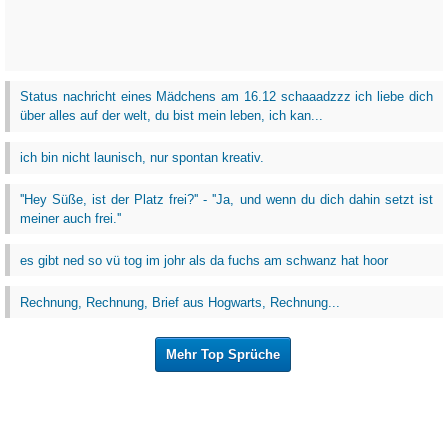
Status nachricht eines Mädchens am 16.12 schaaadzzz ich liebe dich
über alles auf der welt, du bist mein leben, ich kan...
ich bin nicht launisch, nur spontan kreativ.
''Hey Süße, ist der Platz frei?'' - ''Ja, und wenn du dich dahin setzt ist
meiner auch frei.''
es gibt ned so vü tog im johr als da fuchs am schwanz hat hoor
Rechnung, Rechnung, Brief aus Hogwarts, Rechnung...
Mehr Top Sprüche