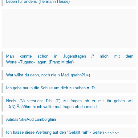
Leben für andere. (Hermann Hesse)
Man konnte schon in Jugendtagen // mich mit dem
Worte »Tugend« jagen. (Franz Mittler)
Wat willst du denn, noch nie n Mädl gsehn?! =)
Ich gehe nur in die Schule um dich zu sehen ♥ :D
Neels (N) versucht Fibi (F) zu fragen ob er mit ihr gehen will
:D(N):Äääähm hi ich wollte mal fragen ob du mich li...
AdidasNikeAudiLamborghini
Ich hasse diese Werbung auf den "Gefällt mit" - Seiten -.- -.- -.-