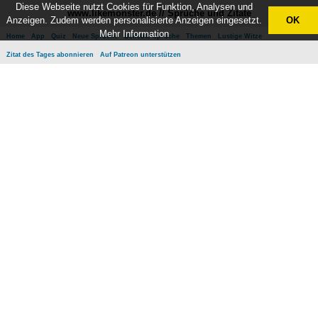
Diese Webseite nutzt Cookies für Funktion, Analysen und
www.likemonster.de // Sprüche und Zitate
Anzeigen. Zudem werden personalisierte Anzeigen eingesetzt.
OK
Mehr Information
Home
App
Quiz
Neue Sprüche
Beliebte Sprüche
Themen
Lustige Witze
Zitat des Tages abonnieren
Auf Patreon unterstützen