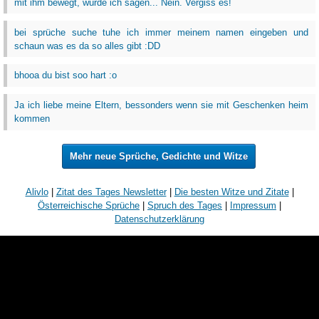
mit ihm bewegt, würde ich sagen... Nein. Vergiss es!
bei sprüche suche tuhe ich immer meinem namen eingeben und
schaun was es da so alles gibt :DD
bhooa du bist soo hart :o
Ja ich liebe meine Eltern, bessonders wenn sie mit Geschenken heim
kommen
Mehr neue Sprüche, Gedichte und Witze
Alivlo
|
Zitat des Tages Newsletter
|
Die besten Witze und Zitate
|
Österreichische Sprüche
|
Spruch des Tages
|
Impressum
|
Datenschutzerklärung