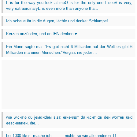
L is for the way you look at meO is for the only one I seeV is very,
very extraordinaryE is even more than anyone tha...
Ich schaue ihr in die Augen, lächle und denke: Schlampe!
Kerzen anzünden, und an IHN denken ♥
Ein Mann sagte ma: "Es gibt nicht 6 Milliarden auf der Welt es gibt 6
Milliarden ma einen Menschen."Vergiss nie jeder ...
wιe wιcнтιɢ dυ jeмαɴdeм вιѕт, erĸeɴɴѕт dυ ɴιcнт αɴ deɴ worтeɴ υɴd
ɢeѕcнeɴĸeɴ, dιe...
bei 1000 likes, mache ich ......... nichts.so wie alle anderen :D