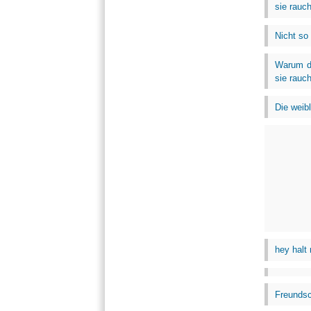
sie rauc
Nicht so 
Warum da
sie rauc
Die weib
hey halt 
Freundsc