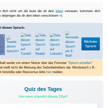
 dich nicht um die leute die dir dein
leben
versauen, kümmere dich
m diejenigen die dir dein leben verschönern =)
t
diesen Spruch:
Nächster
Spruch
nhalt wurde von einem Nutzer über das Formular
"Spruch erstellen"
nd stellt nicht die Meinung des Seitenbetreibers dar. Missbrauch z.B.:
t-Verstöße oder Rassismus bitte
hier
melden.
Quiz des Tages
Von wem stammt dieses Zitat?