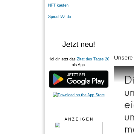
NFT kaufen
SpruchVZ.de
Jetzt neu!
Unsere 
Hol dir jetzt das
Zitat des Tages 26
als App:
A N Z E I G E N