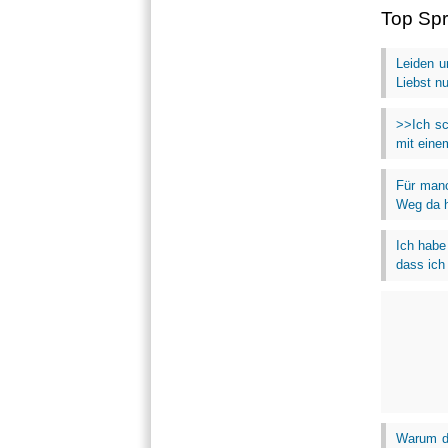
Top Sp
Leiden u
Liebst n
>>Ich sc
mit eine
Für manc
Weg da hi
Ich habe
dass ich
Warum da