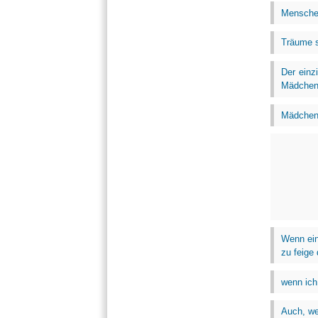
Menschen
Träume s
Der einz
Mädchen 
Mädchen 
Wenn ein
zu feige
wenn ich 
Auch, we