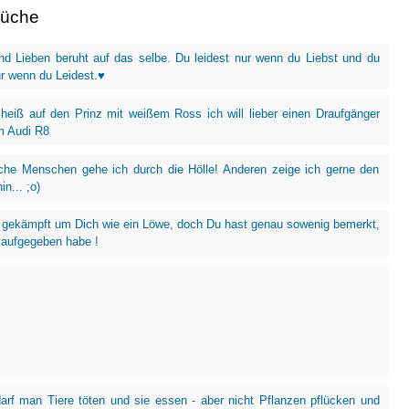
rüche
nd Lieben beruht auf das selbe. Du leidest nur wenn du Liebst und du
ur wenn du Leidest.♥
heiß auf den Prinz mit weißem Ross ich will lieber einen Draufgänger
m Audi R8
he Menschen gehe ich durch die Hölle! Anderen zeige ich gerne den
n... ;o)
 gekämpft um Dich wie ein Löwe, doch Du hast genau sowenig bemerkt,
 aufgegeben habe !
rf man Tiere töten und sie essen - aber nicht Pflanzen pflücken und