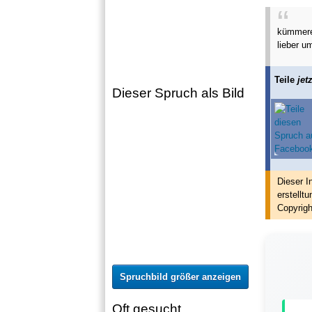
kümmere
lieber u
Teile
jetz
Dieser Spruch als Bild
Dieser I
erstellt
u
Copyrigh
Spruchbild größer anzeigen
Oft gesucht